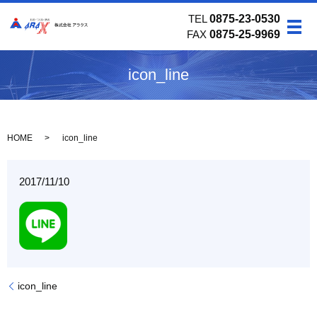
TEL
0875-23-0530
メ
FAX
0875-25-9969
icon_line
HOME
icon_line
2017/11/10
icon_line