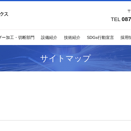
〒
087
TEL
ザー加工・切断部門
設備紹介
技術紹介
SDGs行動宣言
採用
サイトマップ