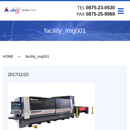
TEL
0875-23-0530
メ
FAX
0875-25-9969
facility_img001
HOME
facility_img001
2017/11/10