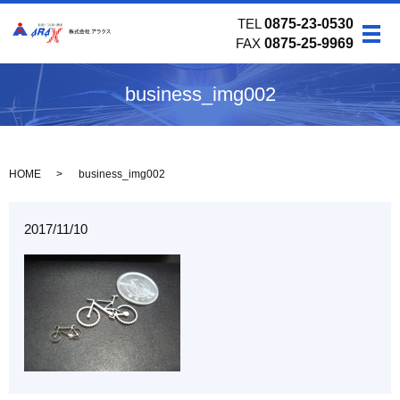
TEL
0875-23-0530
メ
FAX
0875-25-9969
business_img002
HOME
business_img002
2017/11/10