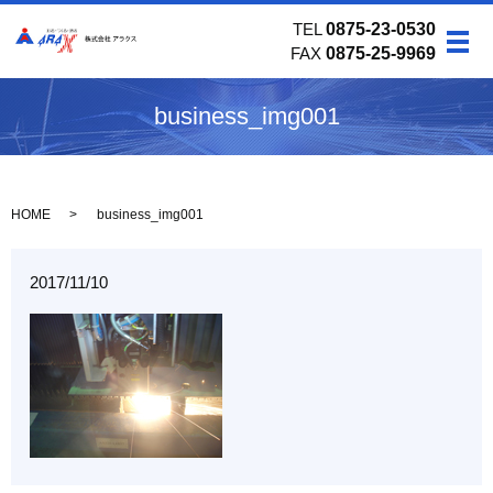
TEL
0875-23-0530
メ
FAX
0875-25-9969
business_img001
HOME
business_img001
2017/11/10