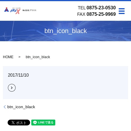
TEL
0875-23-0530
メ
FAX
0875-25-9969
btn_icon_black
HOME
btn_icon_black
2017/11/10
btn_icon_black