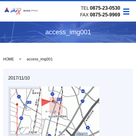
TEL
0875-23-0530
メ
FAX
0875-25-9969
access_img001
HOME
access_img001
2017/11/10